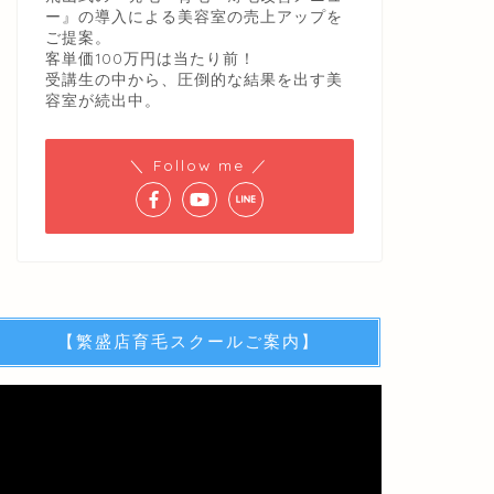
ー』の導入による美容室の売上アップを
ご提案。
客単価100万円は当たり前！
受講生の中から、圧倒的な結果を出す美
容室が続出中。
＼ Follow me ／
【繁盛店育毛スクールご案内】