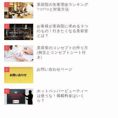
美容院の失客理由ランキング
1
TOP10と対策方法
お客様が美容院に求める３つ
2
のもの！行きたくなる美容室
とは？
美容室のコンセプトの作り方
3
(例文とコンセプトシート付
き)
お問い合わせページ
4
ホットペッパービューティー
5
は使うな！掲載料金はいく
ら？