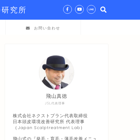
善研究所
お問い合わせ
飛山真徳
JSL代表理事
株式会社ネクストプラン代表取締役
日本頭皮環境改善研究所 代表理事
（Japan Scalptreatment Lab）
飛山式の『発毛・育毛・薄毛改善メニュ